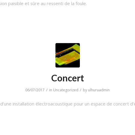
on paisible et sûre au ressenti de la foule.
Concert
/
/
06/07/2017
in
Uncategorized
by
ulhuruadmin
d’une installation électroacoustique pour un espace de concert d’