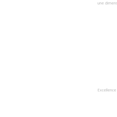
une dimensi
Excellence 