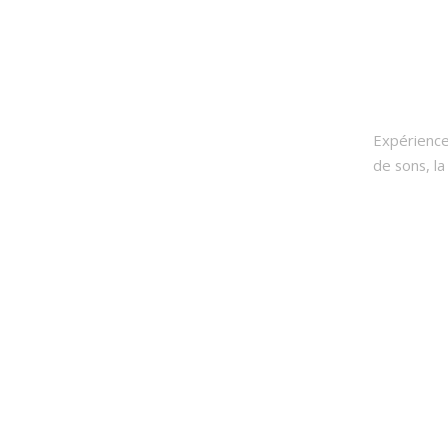
Expérience
de sons, la 