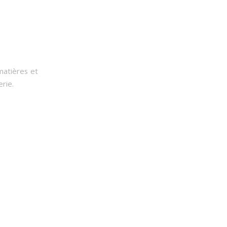
matières et
erie.