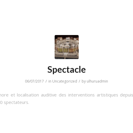
Spectacle
/
/
06/07/2017
in
Uncategorized
by
ulhuruadmin
nore et localisation auditive des interventions artistiques depui
0 spectateurs.