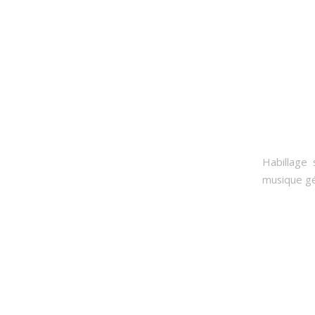
Habillage 
musique gé