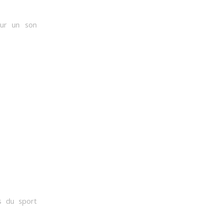
our un son
rs du sport